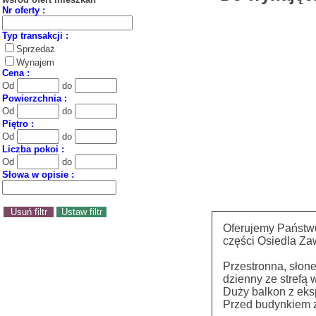
Nr oferty :
Typ transakcji :
Sprzedaż
Wynajem
Cena :
Od
do
Powierzchnia :
Od
do
Piętro :
Od
do
Liczba pokoi :
Od
do
Słowa w opisie :
Oferujemy Państw
części Osiedla Za
Przestronna, słon
dzienny ze strefą
Duży balkon z eks
Przed budynkiem z