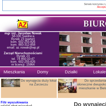
Serwis korzysta z 
Akceptu
mgr inż. Jarosław Nowak
58-100 Świdnica
Rynek 23 (parter)
kom. 602-255-826
kom. 883-312-858
email: az.nowak@wp.pl
Zarząd Nieruchomościami
Rynek 23
tel. 74 850-10-47
kom. 602-255-826
nr licencji: 15964
Mieszkania
Domy
Działki
Lokale
Do wynajęcia duży lokal
Do sprzedani
na Zarzeczu
słoneczne dwupok
mieszkanie w Biel
Filtr wyszukiwania
Do wynajęc
wśród ofert mieszkań